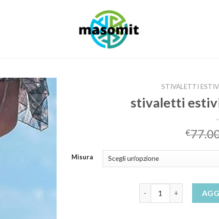
STIVALETTI ESTI
stivaletti esti
77.0
€
Misura
stivaletti estivi donna 
AGG