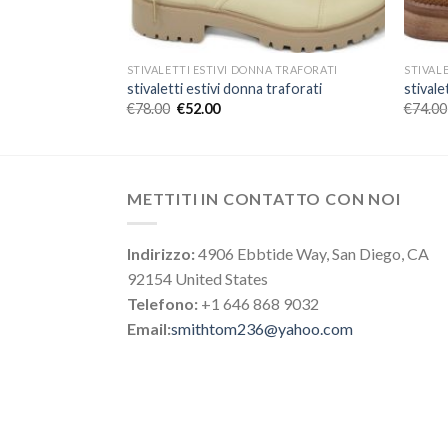
 TRAFORATI
STIVALETTI ESTIVI DONNA TRAFORATI
STIVAL
raforati
stivaletti estivi donna traforati
stivale
€
78.00
€
52.00
€
74.00
METTITI IN CONTATTO CON NOI
Indirizzo:
4906 Ebbtide Way, San Diego, CA
92154 United States
Telefono:
+1 646 868 9032
Email:
smithtom236@yahoo.com