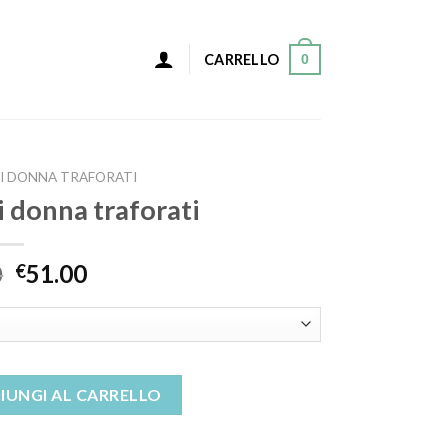
0
CARRELLO
VI DONNA TRAFORATI
vi donna traforati
0
51.00
€
traforati quantità
IUNGI AL CARRELLO