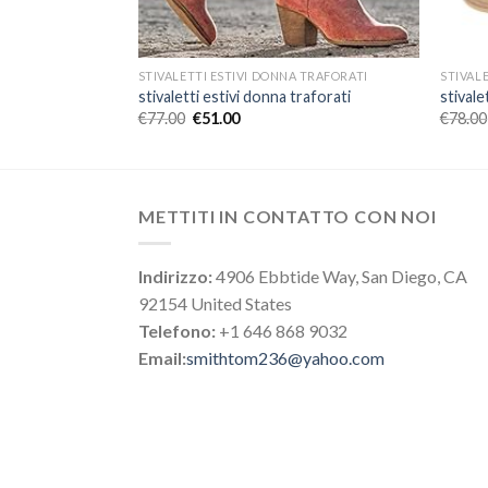
 TRAFORATI
STIVALETTI ESTIVI DONNA TRAFORATI
STIVAL
raforati
stivaletti estivi donna traforati
stivale
€
77.00
€
51.00
€
78.00
METTITI IN CONTATTO CON NOI
Indirizzo:
4906 Ebbtide Way, San Diego, CA
92154 United States
Telefono:
+1 646 868 9032
Email:
smithtom236@yahoo.com