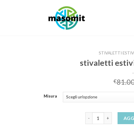
STIVALETTI ESTI
stivaletti esti
81.0
€
Misura
stivaletti estivi donna 
AGG