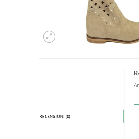
R
An
RECENSIONI (0)