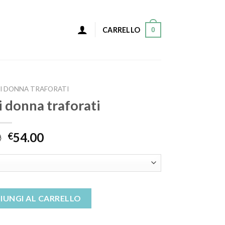
0
CARRELLO
VI DONNA TRAFORATI
vi donna traforati
0
54.00
€
traforati quantità
IUNGI AL CARRELLO