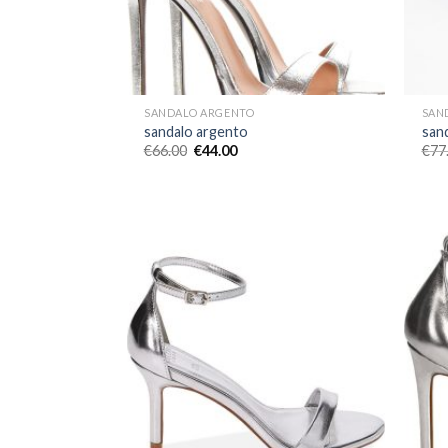
SANDALO ARGENTO
SAN
sandalo argento
san
€
66.00
€
44.00
€
77