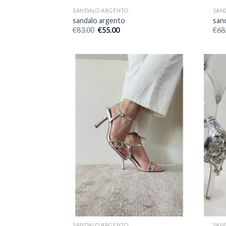
SANDALO ARGENTO
SAN
sandalo argento
san
€
83.00
€
55.00
€
68
SANDALO ARGENTO
SAN