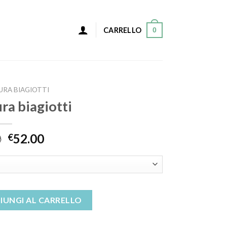
0
CARRELLO
URA BIAGIOTTI
ura biagiotti
0
52.00
€
quantità
IUNGI AL CARRELLO