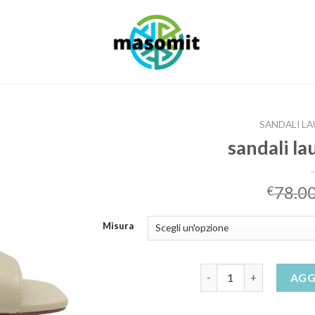
SANDALI LA
sandali la
78.0
€
Misura
sandali laura biagiotti 
AGG