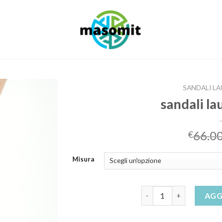
SANDALI LA
sandali la
66.0
€
Misura
sandali laura biagiotti 
AGG