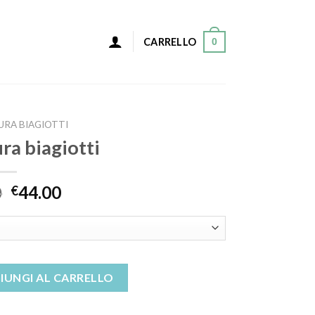
0
CARRELLO
URA BIAGIOTTI
ura biagiotti
0
44.00
€
quantità
IUNGI AL CARRELLO