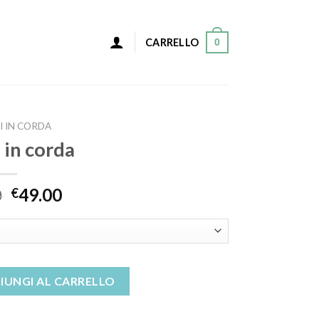
0
CARRELLO
I IN CORDA
 in corda
0
49.00
€
tà
IUNGI AL CARRELLO