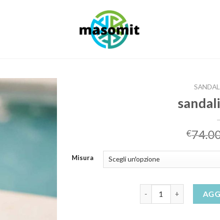
SANDAL
sandali
74.0
€
Misura
sandali in corda quanti
AGG