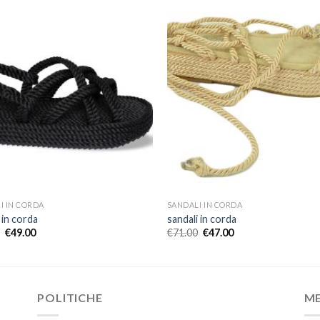
I IN CORDA
SANDALI IN CORDA
 in corda
sandali in corda
€
49.00
€
71.00
€
47.00
POLITICHE
M