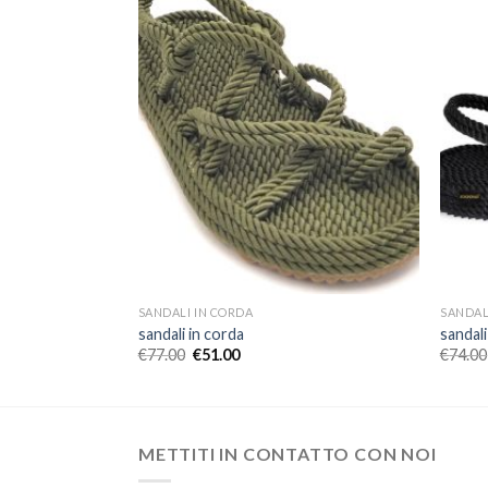
SANDALI IN CORDA
SANDAL
sandali in corda
sandali
€
77.00
€
51.00
€
74.00
METTITI IN CONTATTO CON NOI