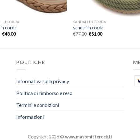
I IN CORDA
SANDALI IN CORDA
 in corda
sandali in corda
€
48.00
€
77.00
€
51.00
POLITICHE
M
Informativa sulla privacy
Politica di rimborso e reso
Termini e condizioni
Informazioni
Copyright 2026 ©
www.masomittereck.it