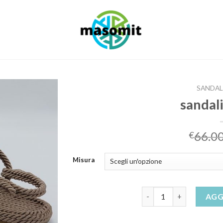
SANDAL
sandali
66.0
€
Misura
sandali in corda quanti
AGG