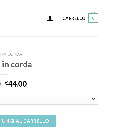
0
CARRELLO
I IN CORDA
 in corda
0
44.00
€
tà
IUNGI AL CARRELLO