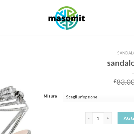
SANDAL
sandal
83.0
€
Misura
sandalo argento quanti
AGG