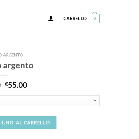
0
CARRELLO
O ARGENTO
o argento
0
55.00
€
tà
IUNGI AL CARRELLO