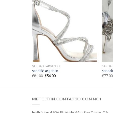
SANDALO ARGENTO
SANDA
sandalo argento
sandal
€
81.00
€
54.00
€
77.00
METTITI IN CONTATTO CON NOI
Indirizzo:
4906 Ebbtide Way, San Diego, CA