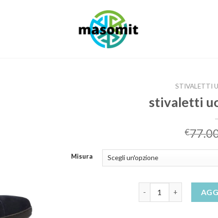
STIVALETTI 
stivaletti 
77.0
€
Misura
stivaletti uomo inverna
AGG