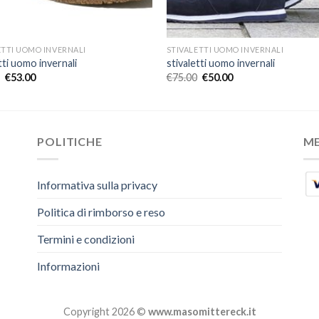
ETTI UOMO INVERNALI
STIVALETTI UOMO INVERNALI
tti uomo invernali
stivaletti uomo invernali
€
53.00
€
75.00
€
50.00
POLITICHE
M
Informativa sulla privacy
Politica di rimborso e reso
Termini e condizioni
Informazioni
Copyright 2026 ©
www.masomittereck.it