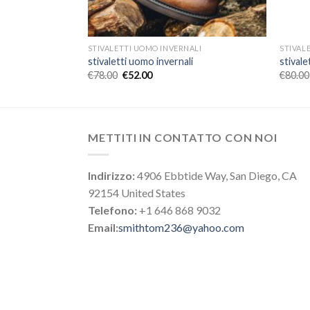
ALI
STIVALETTI UOMO INVERNALI
STIVAL
i
stivaletti uomo invernali
stivale
€
78.00
€
52.00
€
80.00
METTITI IN CONTATTO CON NOI
Indirizzo:
4906 Ebbtide Way, San Diego, CA
92154 United States
Telefono:
+1 646 868 9032
Email:
smithtom236@yahoo.com