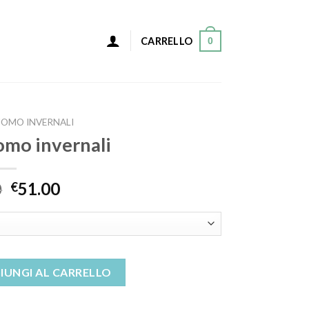
0
CARRELLO
UOMO INVERNALI
uomo invernali
0
51.00
€
li quantità
IUNGI AL CARRELLO