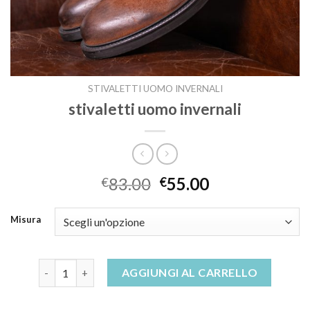
STIVALETTI UOMO INVERNALI
stivaletti uomo invernali
83.00
55.00
€
€
Misura
stivaletti uomo invernali quantità
AGGIUNGI AL CARRELLO