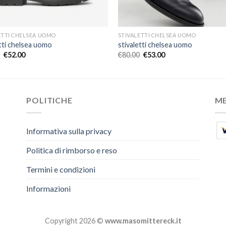
ETTI CHELSEA UOMO
STIVALETTI CHELSEA UOMO
etti chelsea uomo
stivaletti chelsea uomo
€
52.00
€
80.00
€
53.00
POLITICHE
M
Informativa sulla privacy
Politica di rimborso e reso
Termini e condizioni
Informazioni
Copyright 2026 ©
www.masomittereck.it