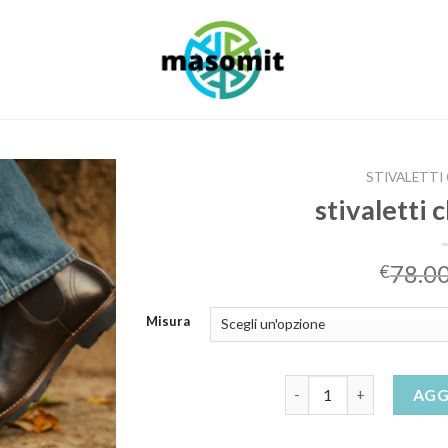
STIVALETTI
stivaletti
78.0
€
Misura
stivaletti chelsea uomo
AGG