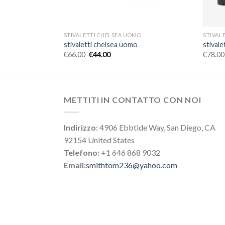
O
STIVALETTI CHELSEA UOMO
STIVAL
stivaletti chelsea uomo
stival
€
66.00
€
44.00
€
78.00
METTITI IN CONTATTO CON NOI
Indirizzo:
4906 Ebbtide Way, San Diego, CA
92154 United States
Telefono:
+1 646 868 9032
Email:
smithtom236@yahoo.com