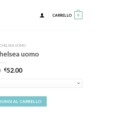
0
CARRELLO
 CHELSEA UOMO
 chelsea uomo
0
52.00
€
 quantità
IUNGI AL CARRELLO