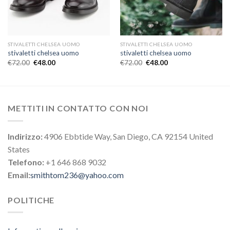
STIVALETTI CHELSEA UOMO
STIVALETTI CHELSEA UOMO
stivaletti chelsea uomo
stivaletti chelsea uomo
€
72.00
€
48.00
€
72.00
€
48.00
METTITI IN CONTATTO CON NOI
Indirizzo:
4906 Ebbtide Way, San Diego, CA 92154 United
States
Telefono:
+1 646 868 9032
Email:
smithtom236@yahoo.com
POLITICHE