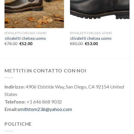
STIVALETTI CHELSEA UOMO
STIVALETTI CHELSEA UOMO
stivaletti chelsea uomo
stivaletti chelsea uomo
€
78.00
€
52.00
€
80.00
€
53.00
METTITI IN CONTATTO CON NOI
Indirizzo:
4906 Ebbtide Way, San Diego, CA 92154 United
States
Telefono:
+1 646 868 9032
Email:
smithtom236@yahoo.com
POLITICHE