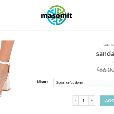
SANDA
sanda
66.0
€
Misura
sandali tacco quantità
AGG