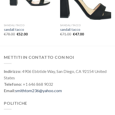
SANDALI TACCO
SANDALI TACCO
sandali tacco
sandali tacco
€
78.00
€
52.00
€
71.00
€
47.00
METTITI IN CONTATTO CON NOI
Indirizzo:
4906 Ebbtide Way, San Diego, CA 92154 United
States
Telefono:
+1 646 868 9032
Email:
smithtom236@yahoo.com
POLITICHE