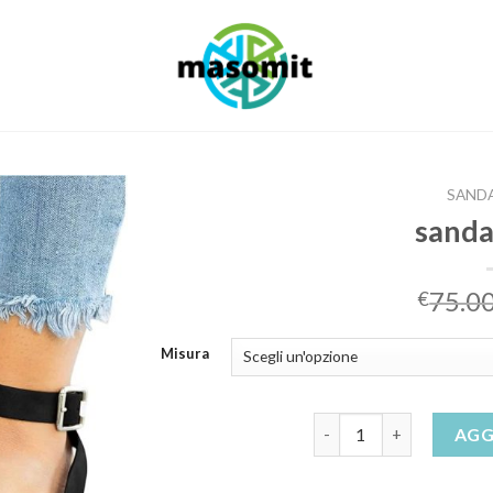
SANDA
sandal
75.0
€
Misura
sandali estivi quantità
AGG