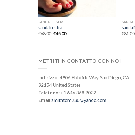
SANDALI ESTIVI
SANDALI
sandali estivi
sandali
€
68.00
€
45.00
€
81.00
METTITI IN CONTATTO CON NOI
Indirizzo:
4906 Ebbtide Way, San Diego, CA
92154 United States
Telefono:
+1 646 868 9032
Email:
smithtom236@yahoo.com