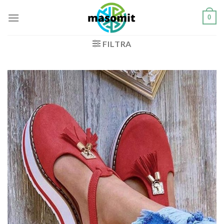
Salta
0
ai
contenuti
FILTRA