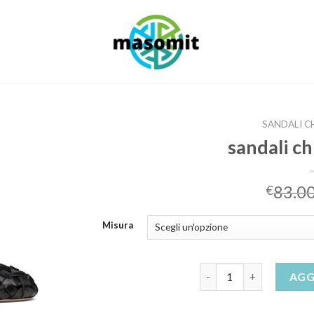
SANDALI C
sandali ch
83.0
€
Misura
sandali chiusi davanti q
AGG