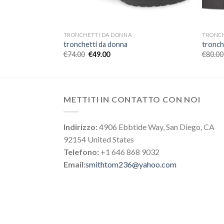
TRONCHETTI DA DONNA
TRONCH
tronchetti da donna
tronch
€
74.00
€
49.00
€
80.00
METTITI IN CONTATTO CON NOI
Indirizzo:
4906 Ebbtide Way, San Diego, CA
92154 United States
Telefono:
+1 646 868 9032
Email:
smithtom236@yahoo.com