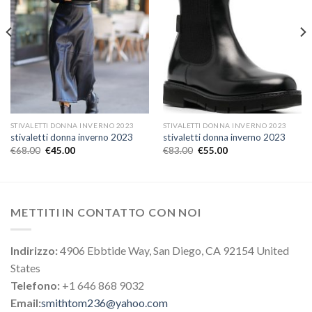
STIVALETTI DONNA INVERNO 2023
STIVALETTI DONNA INVERNO 2023
stivaletti donna inverno 2023
stivaletti donna inverno 2023
€
68.00
€
45.00
€
83.00
€
55.00
METTITI IN CONTATTO CON NOI
Indirizzo:
4906 Ebbtide Way, San Diego, CA 92154 United
States
Telefono:
+1 646 868 9032
Email:
smithtom236@yahoo.com