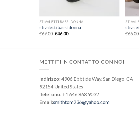
STIVALETTI BASSI DONNA
STIVAL
stivaletti bassi donna
stivale
€
69.00
€
46.00
€
66.00
METTITI IN CONTATTO CON NOI
Indirizzo:
4906 Ebbtide Way, San Diego, CA
92154 United States
Telefono:
+1 646 868 9032
Email:
smithtom236@yahoo.com