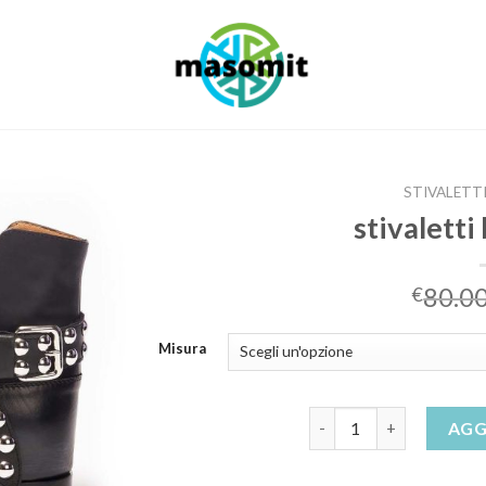
STIVALETT
stivaletti
80.0
€
Misura
stivaletti bassi donna q
AGG