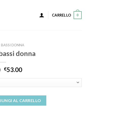
0
CARRELLO
I BASSI DONNA
 bassi donna
0
53.00
€
uantità
IUNGI AL CARRELLO