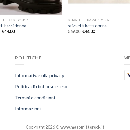
ETTI BASSI DONNA
STIVALETTI BASSI DONNA
tti bassi donna
stivaletti bassi donna
€
44.00
€
69.00
€
46.00
POLITICHE
M
Informativa sulla privacy
Politica di rimborso e reso
Termini e condizioni
Informazioni
Copyright 2026 ©
www.masomittereck.it