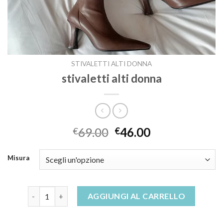
STIVALETTI ALTI DONNA
stivaletti alti donna
69.00
46.00
€
€
Misura
stivaletti alti donna quantità
AGGIUNGI AL CARRELLO