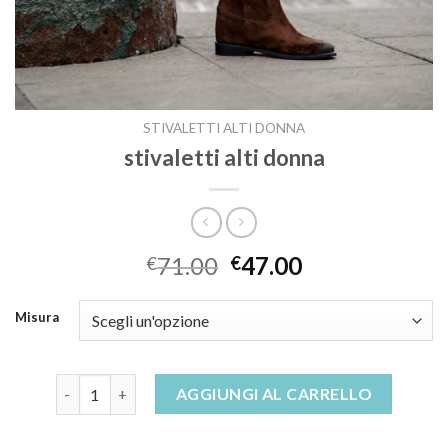
STIVALETTI ALTI DONNA
stivaletti alti donna
71.00
47.00
€
€
Misura
stivaletti alti donna quantità
AGGIUNGI AL CARRELLO