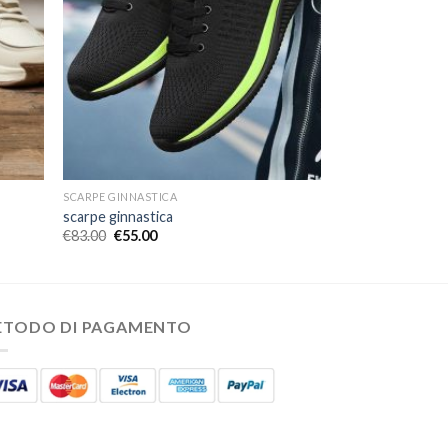
SCARPE GINNASTICA
scarpe ginnastica
€
83.00
€
55.00
ETODO DI PAGAMENTO