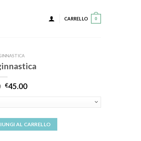
0
CARRELLO
GINNASTICA
ginnastica
0
45.00
€
ità
IUNGI AL CARRELLO