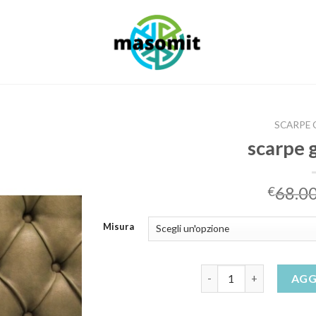
SCARPE 
scarpe 
68.0
€
Misura
scarpe ginnastica quant
AGG