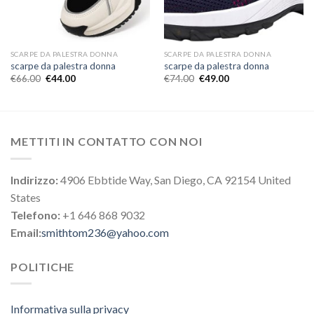
SCARPE DA PALESTRA DONNA
SCARPE DA PALESTRA DONNA
scarpe da palestra donna
scarpe da palestra donna
€
66.00
€
44.00
€
74.00
€
49.00
METTITI IN CONTATTO CON NOI
Indirizzo:
4906 Ebbtide Way, San Diego, CA 92154 United
States
Telefono:
+1 646 868 9032
Email:
smithtom236@yahoo.com
POLITICHE
Informativa sulla privacy