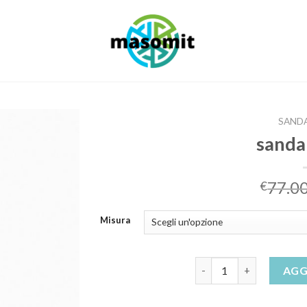
SANDA
sanda
77.0
€
Misura
sandali zeppa quantità
AGG