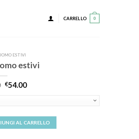
0
CARRELLO
UOMO ESTIVI
uomo estivi
0
54.00
€
ntità
IUNGI AL CARRELLO