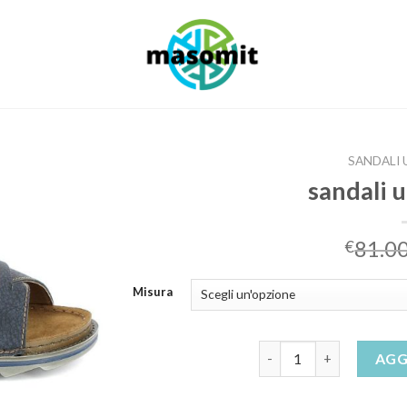
SANDALI 
sandali 
81.0
€
Misura
sandali uomo estivi qua
AGG