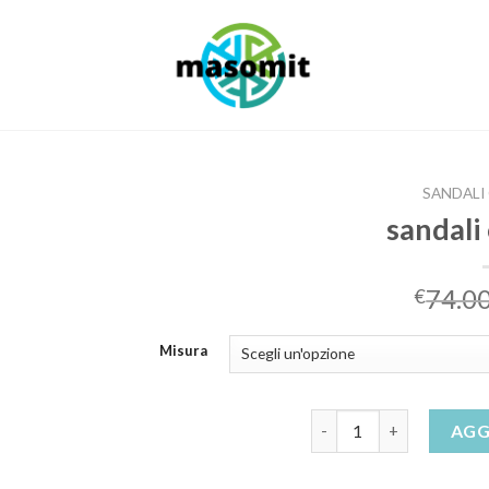
SANDALI
sandali
74.0
€
Misura
sandali oro tacco quant
AGG