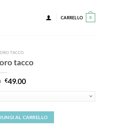
0
CARRELLO
 ORO TACCO
 oro tacco
0
49.00
€
ità
IUNGI AL CARRELLO