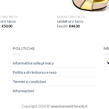
I ORO TACCO
SANDALI ORO TACCO
i oro tacco
sandali oro tacco
€
50.00
€
66.00
€
44.00
POLITICHE
M
Informativa sulla privacy
Politica di rimborso e reso
Termini e condizioni
Informazioni
Copyright 2026 ©
www.masomittereck.it