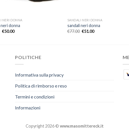
I NERI DONNA
SANDALI NERI DONNA
i neri donna
sandali neri donna
€
50.00
€
77.00
€
51.00
POLITICHE
M
Informativa sulla privacy
Politica di rimborso e reso
Termini e condizioni
Informazioni
Copyright 2026 ©
www.masomittereck.it