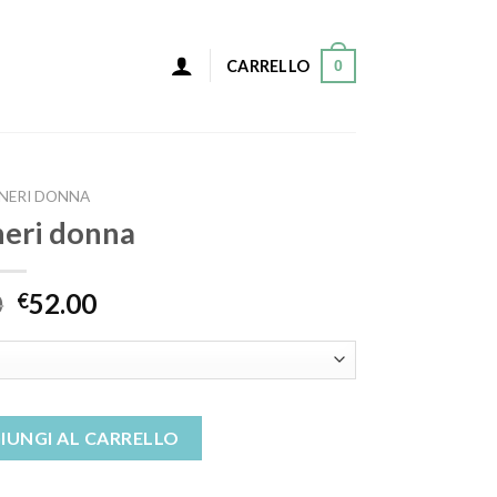
0
CARRELLO
 NERI DONNA
neri donna
0
52.00
€
tità
IUNGI AL CARRELLO