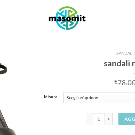
SANDALI
sandali 
78.0
€
Misura
sandali neri donna quan
AGG