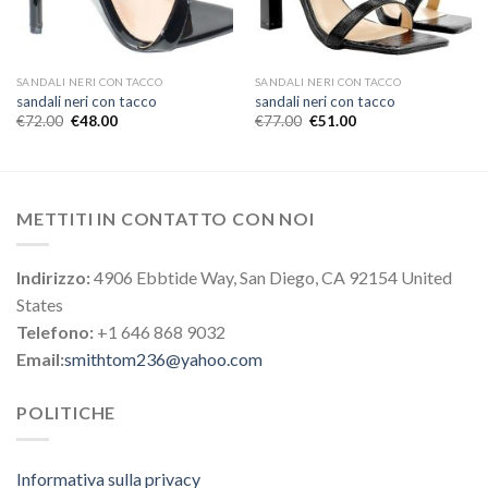
SANDALI NERI CON TACCO
SANDALI NERI CON TACCO
sandali neri con tacco
sandali neri con tacco
€
72.00
€
48.00
€
77.00
€
51.00
METTITI IN CONTATTO CON NOI
Indirizzo:
4906 Ebbtide Way, San Diego, CA 92154 United
States
Telefono:
+1 646 868 9032
Email:
smithtom236@yahoo.com
POLITICHE
Informativa sulla privacy