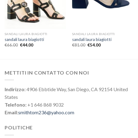
SANDALI LAURA BIAGIOTTI
SANDALI LAURA BIAGIOTTI
sandali laura biagiotti
sandali laura biagiotti
€
66.00
€
44.00
€
81.00
€
54.00
METTITI IN CONTATTO CON NOI
Indirizzo:
4906 Ebbtide Way, San Diego, CA 92154 United
States
Telefono:
+1 646 868 9032
Email:
smithtom236@yahoo.com
POLITICHE