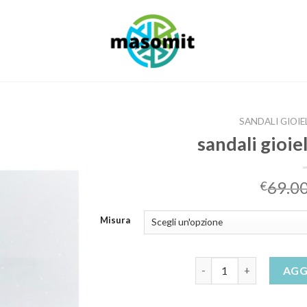
SANDALI GIOI
sandali gioie
69.0
€
Misura
sandali gioiello tacco m
AGG