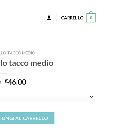
0
CARRELLO
ELLO TACCO MEDIO
llo tacco medio
0
46.00
€
edio quantità
IUNGI AL CARRELLO