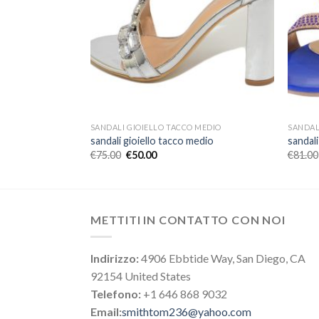
 MEDIO
SANDALI GIOIELLO TACCO MEDIO
SANDAL
edio
sandali gioiello tacco medio
sandali
€
75.00
€
50.00
€
81.00
METTITI IN CONTATTO CON NOI
Indirizzo:
4906 Ebbtide Way, San Diego, CA
92154 United States
Telefono:
+1 646 868 9032
Email:
smithtom236@yahoo.com