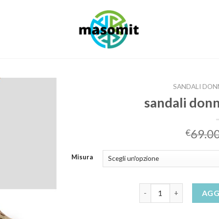
SANDALI DON
sandali don
69.0
€
Misura
sandali donna tacco me
AGG