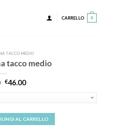
0
CARRELLO
NA TACCO MEDIO
na tacco medio
0
46.00
€
dio quantità
IUNGI AL CARRELLO