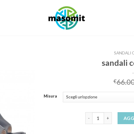
SANDALI 
sandali 
66.0
€
Misura
sandali con plateau qua
AGG