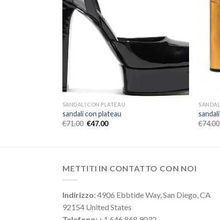
SANDALI CON PLATEAU
SANDAL
sandali con plateau
sandal
€
71.00
€
47.00
€
74.00
METTITI IN CONTATTO CON NOI
Indirizzo:
4906 Ebbtide Way, San Diego, CA
92154 United States
Telefono:
+1 646 868 9032