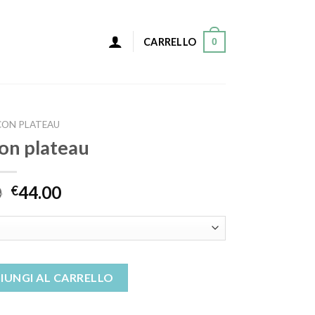
0
CARRELLO
CON PLATEAU
con plateau
0
44.00
€
ntità
IUNGI AL CARRELLO