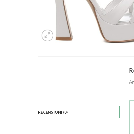
R
An
RECENSIONI (0)