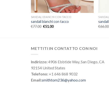
CCO
SANDALI BIANCHI CON TACCO
SANDAL
o
sandali bianchi con tacco
sandali
€
77.00
€
51.00
€
66.00
METTITI IN CONTATTO CON NOI
Indirizzo:
4906 Ebbtide Way, San Diego, CA
92154 United States
Telefono:
+1 646 868 9032
Email:
smithtom236@yahoo.com