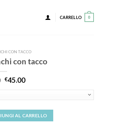
0
CARRELLO
NCHI CON TACCO
nchi con tacco
0
45.00
€
co quantità
IUNGI AL CARRELLO