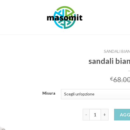
SANDALI BIA
sandali bia
68.0
€
Misura
sandali bianchi con tac
AGG