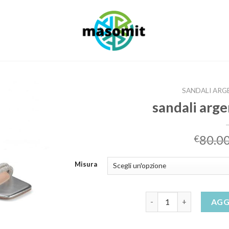
SANDALI ARG
sandali arg
80.0
€
Misura
sandali argento cerimon
AGG