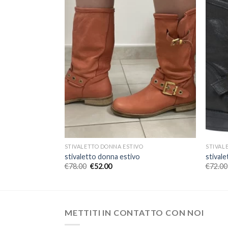
O
STIVALETTO DONNA ESTIVO
STIVAL
stivaletto donna estivo
stival
€
78.00
€
52.00
€
72.00
METTITI IN CONTATTO CON NOI