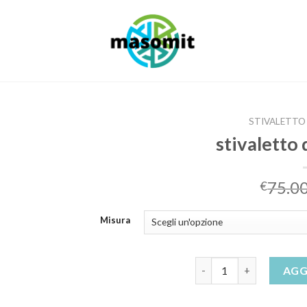
STIVALETTO
stivaletto
75.0
€
Misura
stivaletto donna estivo
AGG