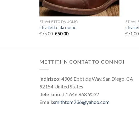
STIVALETTO DA UOMO
STIVAL
stivaletto da uomo
stival
€
75.00
€
50.00
€
71.00
METTITI IN CONTATTO CON NOI
Indirizzo:
4906 Ebbtide Way, San Diego, CA
92154 United States
Telefono:
+1 646 868 9032
Email:
smithtom236@yahoo.com