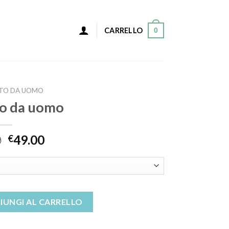
0
CARRELLO
TTO DA UOMO
to da uomo
0
49.00
€
ntità
IUNGI AL CARRELLO