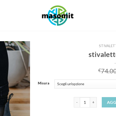
STIVALE
stivalet
74.0
€
Misura
stivaletto da uomo qua
AGG