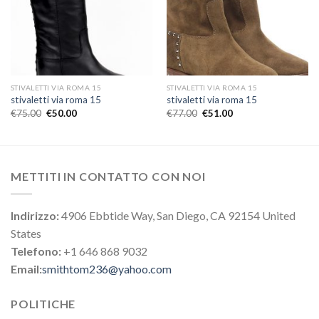
STIVALETTI VIA ROMA 15
STIVALETTI VIA ROMA 15
stivaletti via roma 15
stivaletti via roma 15
€
75.00
€
50.00
€
77.00
€
51.00
METTITI IN CONTATTO CON NOI
Indirizzo:
4906 Ebbtide Way, San Diego, CA 92154 United
States
Telefono:
+1 646 868 9032
Email:
smithtom236@yahoo.com
POLITICHE