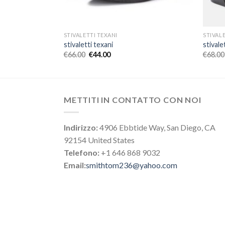
STIVALETTI TEXANI
STIVAL
stivaletti texani
stivale
€
66.00
€
44.00
€
68.00
METTITI IN CONTATTO CON NOI
Indirizzo:
4906 Ebbtide Way, San Diego, CA
92154 United States
Telefono:
+1 646 868 9032
Email:
smithtom236@yahoo.com