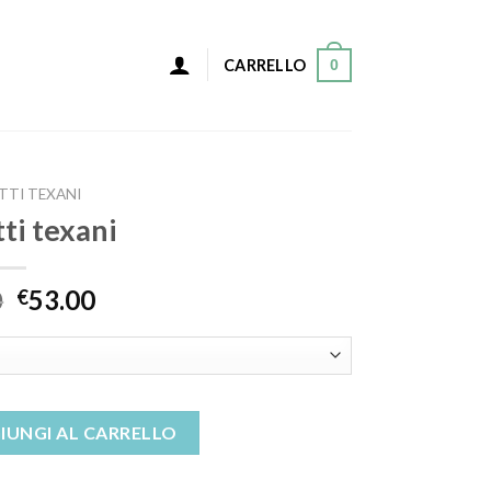
0
CARRELLO
TTI TEXANI
tti texani
0
53.00
€
tà
IUNGI AL CARRELLO