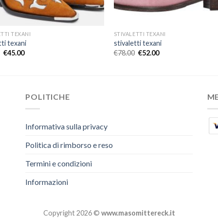
ETTI TEXANI
STIVALETTI TEXANI
tti texani
stivaletti texani
€
45.00
€
78.00
€
52.00
POLITICHE
M
Informativa sulla privacy
Politica di rimborso e reso
Termini e condizioni
Informazioni
Copyright 2026 ©
www.masomittereck.it