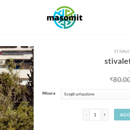
STIVALE
stivale
80.0
€
Misura
stivaletti texani quanti
AGG