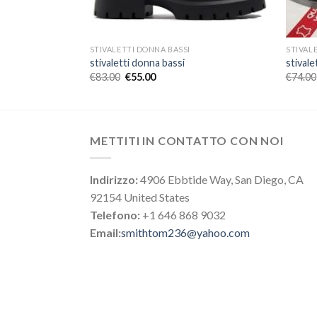
STIVALETTI DONNA BASSI
STIVAL
stivaletti donna bassi
stivale
€
83.00
€
55.00
€
74.00
METTITI IN CONTATTO CON NOI
Indirizzo:
4906 Ebbtide Way, San Diego, CA
92154 United States
Telefono:
+1 646 868 9032
Email:
smithtom236@yahoo.com