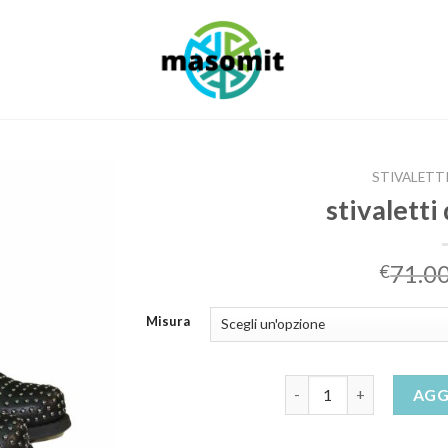
STIVALETT
stivaletti
71.0
€
Misura
stivaletti donna bassi q
AGG