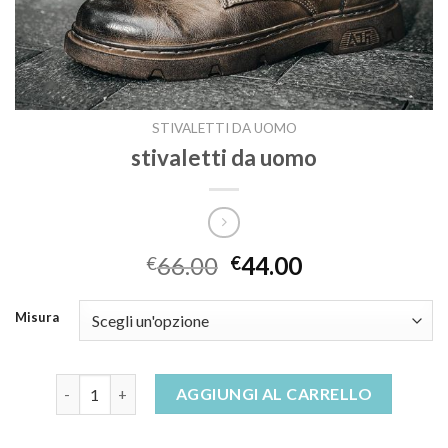
STIVALETTI DA UOMO
stivaletti da uomo
66.00
44.00
€
€
Misura
stivaletti da uomo quantità
AGGIUNGI AL CARRELLO