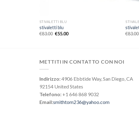
STIVALETTI BLU
STIVAL
stivaletti blu
stivale
€
83.00
€
55.00
€
83.00
METTITI IN CONTATTO CON NOI
Indirizzo:
4906 Ebbtide Way, San Diego, CA
92154 United States
Telefono:
+1 646 868 9032
Email:
smithtom236@yahoo.com