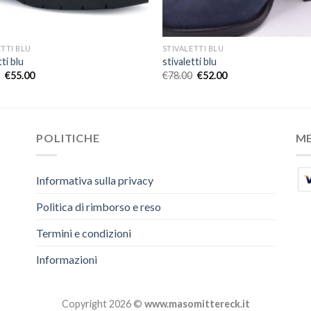
ETTI BLU
STIVALETTI BLU
tti blu
stivaletti blu
€
55.00
€
78.00
€
52.00
POLITICHE
M
Informativa sulla privacy
Politica di rimborso e reso
Termini e condizioni
Informazioni
Copyright 2026 ©
www.masomittereck.it