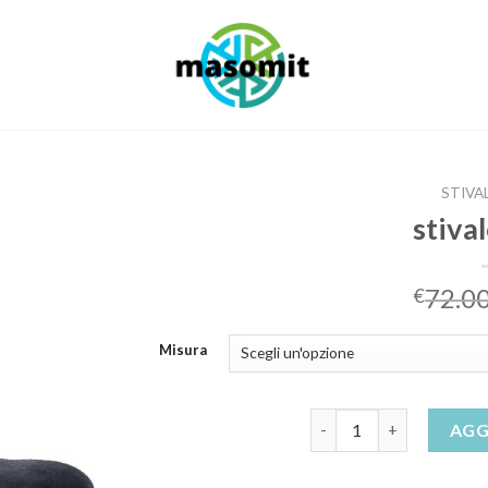
STIVA
stival
72.0
€
Misura
stivaletti blu quantità
AGG