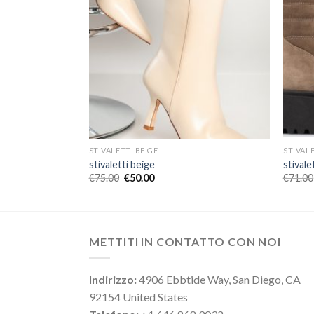
STIVALETTI BEIGE
STIVALE
stivaletti beige
stivale
€
75.00
€
50.00
€
71.00
METTITI IN CONTATTO CON NOI
Indirizzo:
4906 Ebbtide Way, San Diego, CA
92154 United States