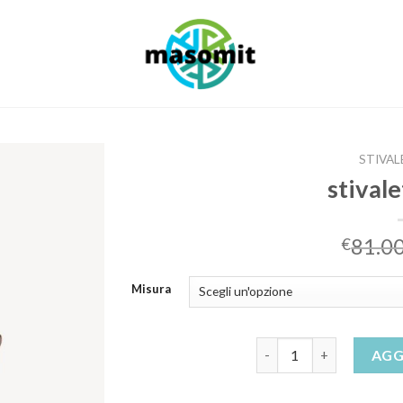
STIVAL
stivale
81.0
€
Misura
stivaletti beige quantit
AGG