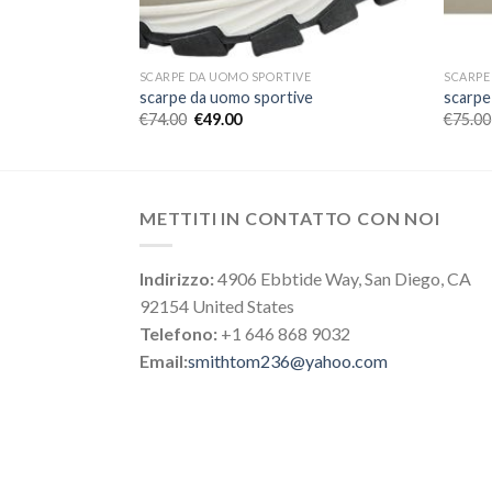
E
SCARPE DA UOMO SPORTIVE
SCARPE
ve
scarpe da uomo sportive
scarpe
€
74.00
€
49.00
€
75.00
METTITI IN CONTATTO CON NOI
Indirizzo:
4906 Ebbtide Way, San Diego, CA
92154 United States
Telefono:
+1 646 868 9032
Email:
smithtom236@yahoo.com