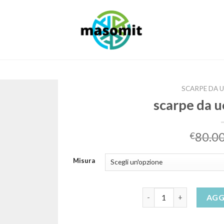
SCARPE DA 
scarpe da 
80.0
€
Misura
scarpe da uomo sportiv
AGG