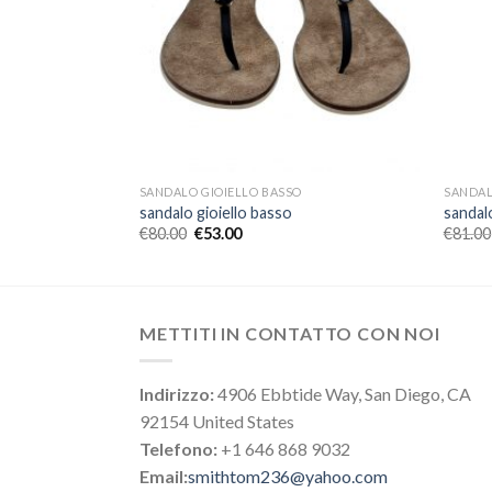
SANDALO GIOIELLO BASSO
SANDAL
sandalo gioiello basso
sandal
€
80.00
€
53.00
€
81.00
METTITI IN CONTATTO CON NOI
Indirizzo:
4906 Ebbtide Way, San Diego, CA
92154 United States
Telefono:
+1 646 868 9032
Email:
smithtom236@yahoo.com