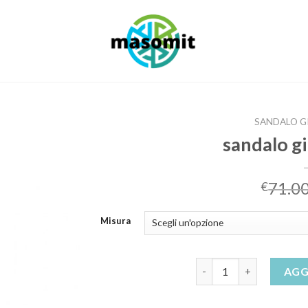
SANDALO G
sandalo gi
71.0
€
Misura
sandalo gioiello basso 
AGG