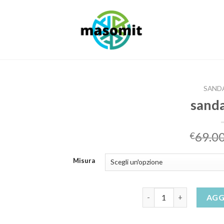
SANDA
sanda
69.0
€
Misura
sandali viola quantità
AGG