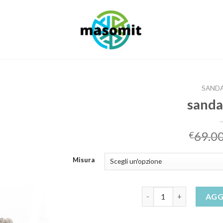
SANDA
sanda
69.0
€
Misura
sandali sposa quantità
AGG