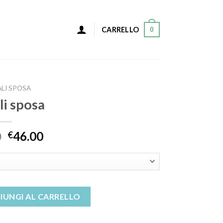
0
CARRELLO
LI SPOSA
li sposa
0
46.00
€
IUNGI AL CARRELLO