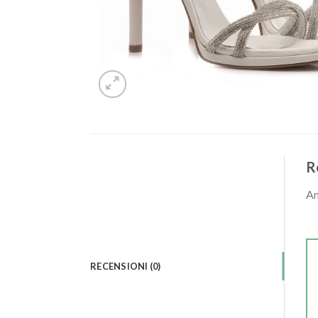
R
An
RECENSIONI (0)