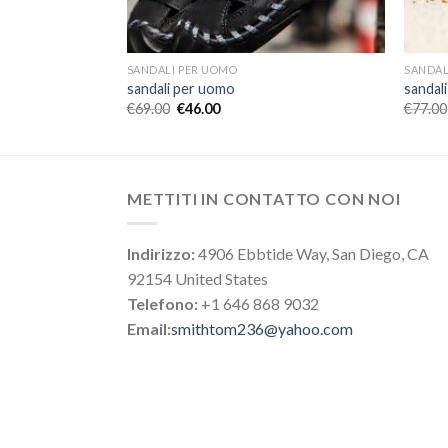
SANDALI PER UOMO
SANDAL
sandali per uomo
sandal
€
69.00
€
46.00
€
77.00
METTITI IN CONTATTO CON NOI
Indirizzo:
4906 Ebbtide Way, San Diego, CA
92154 United States
Telefono:
+1 646 868 9032
Email:
smithtom236@yahoo.com