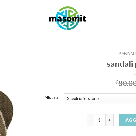
SANDAL
sandali
80.0
€
Misura
sandali per uomo quant
AGG