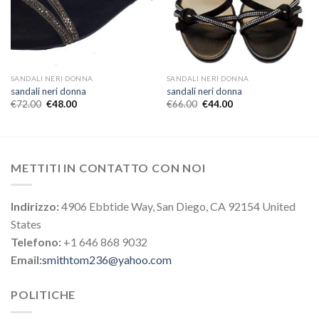
SANDALI NERI DONNA
SANDALI NERI DONNA
sandali neri donna
sandali neri donna
€
72.00
€
48.00
€
66.00
€
44.00
METTITI IN CONTATTO CON NOI
Indirizzo:
4906 Ebbtide Way, San Diego, CA 92154 United
States
Telefono:
+1 646 868 9032
Email:
smithtom236@yahoo.com
POLITICHE